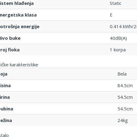
istem hlađenja
Static
nergetska klasa
E
otrošnja energije
0.414 kWh/2
ivo buke
40dB(A)
roj fioka
1 korpa
zičke karakteristike
oja
Bela
isina
84.5cm
irina
54.5cm
ubina
54.5cm
ežina
24kg
talo