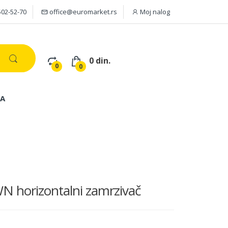
502-52-70
office@euromarket.rs
Moj nalog
0 din.
0
0
JA
 horizontalni zamrzivač