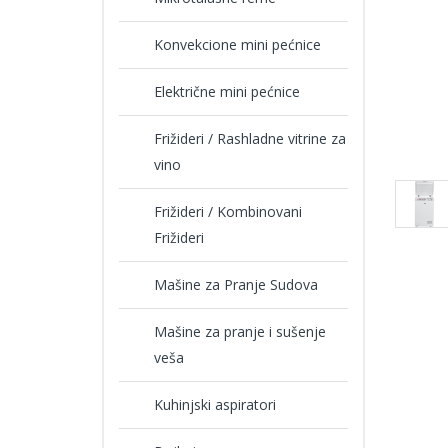
Konvekcione mini pećnice
Električne mini pećnice
Frižideri / Rashladne vitrine za
vino
Frižideri / Kombinovani
Frižideri
Mašine za Pranje Sudova
Mašine za pranje i sušenje
veša
Kuhinjski aspiratori