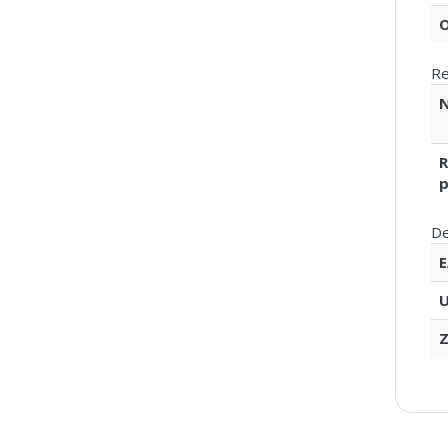
O
Re
R
p
De
U
Z