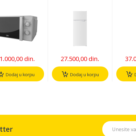
krotalasna
kombinovani
frižid
rna
frižider
1.000,00 din.
27.500,00 din.
37.
Dodaj u korpu
Dodaj u korpu
D
tter