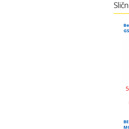
Sličn
Be
GS
šp
5
B
M