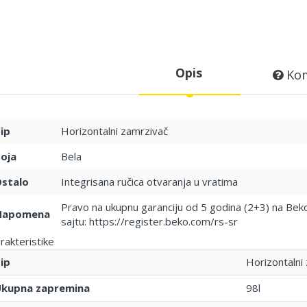
Opis
Kom
ip
Horizontalni zamrzivač
oja
Bela
stalo
Integrisana ručica otvaranja u vratima
Pravo na ukupnu garanciju od 5 godina (2+3) na Beko 
Napomena
sajtu: https://register.beko.com/rs-sr
rakteristike
ip
Horizontalni
kupna zapremina
98l