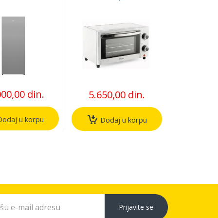
er
(TXO08TQ)
000,00 din.
5.650,00 din.
odaj u korpu
Dodaj u korpu
Prijavite se