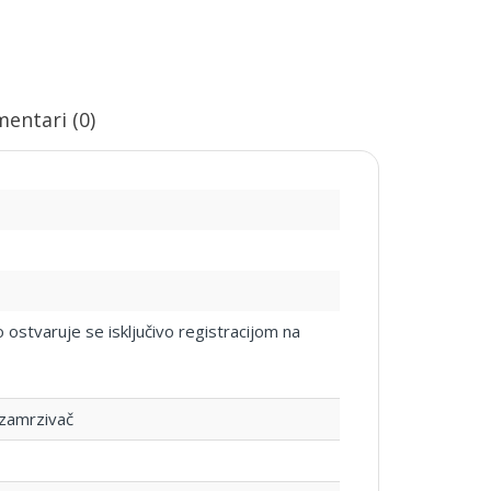
entari (0)
ostvaruje se isključivo registracijom na
 zamrzivač