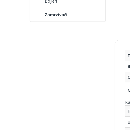
Bojleri
Zamrzivači
T
B
O
Ka
T
U