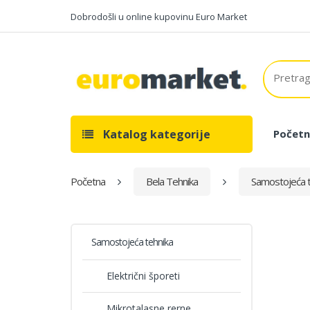
Dobrodošli u online kupovinu Euro Market
Katalog kategorije
Početn
Početna
Bela Tehnika
Samostojeća t
Samostojeća tehnika
Električni šporeti
Mikrotalasne rerne