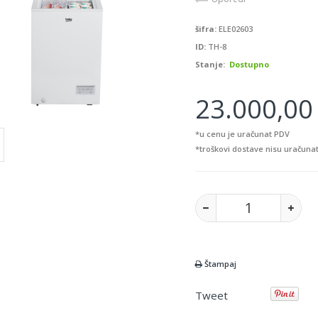
šifra:
ELE02603
ID:
TH-8
Stanje:
Dostupno
23.000,00 
*u cenu je uračunat PDV
*troškovi dostave nisu uračunat
Štampaj
Tweet