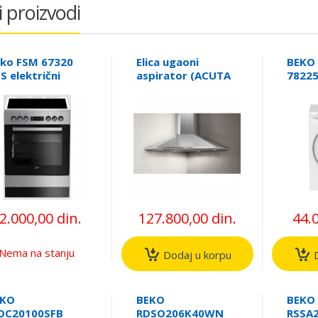
i proizvodi
ko FSM 67320
Elica ugaoni
BEKO
S električni
aspirator (ACUTA
7822
oret (ELE01168)
IX/F/100)
ProSm
mašin
veša,
2.000,00 din.
127.800,00 din.
44.
Nema na stanju
Dodaj u korpu
D
EKO
BEKO
BEKO
OC20100SFB
RDSO206K40WN
RSSA