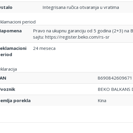
stalo
Integrisana ručica otvaranja u vratima
klamacioni period
Napomena
Pravo na ukupnu garanciju od 5 godina (2+3) na Be
sajtu: https://register.beko.com/rs-sr
eklamacioni
24 meseca
eriod
klaracija
EAN
8690842609671
voznik
BEKO BALKANS
emlja porekla
Kina