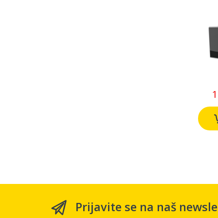
mi
re
1
Prijavite se na naš newsle