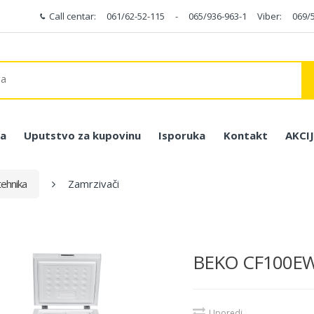
Call centar:
061/62-52-115
-
065/936-963-1
Viber:
069/
a
Uputstvo za kupovinu
Isporuka
Kontakt
AKCI
ehnika
Zamrzivači
BEKO CF100EWN
Uporedi