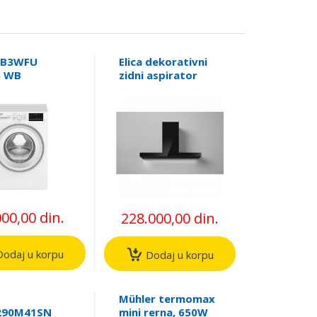
 B3WFU
Elica dekorativni
5 WB
zidni aspirator
art inverter
(HAIKU BL/A/120)
a za pranje
 ELE02606
000,00 din.
228.000,00 din.
odaj u korpu
Dodaj u korpu
Mühler termomax
290M41SN
mini rerna, 650W