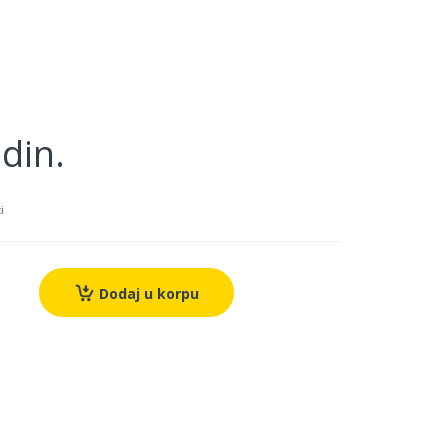
din.
i
Dodaj u korpu