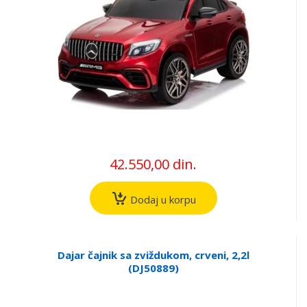
42.550,00 din.
Dodaj u korpu
Dajar čajnik sa zviždukom, crveni, 2,2l
(DJ50889)