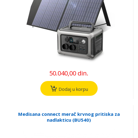
50.040,00 din.
Dodaj u korpu
Medisana connect merač krvnog pritiska za
nadlakticu (BU540)