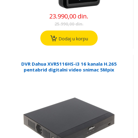
23.990,00 din.
25.990,00 din.
Dodaj u korpu
DVR Dahua XVR5116HS-i3 16 kanala H.265
pentabrid digitalni video snimac 5Mpix