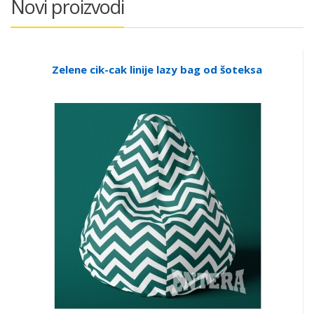
Novi proizvodi
Zelene cik-cak linije lazy bag od šoteksa