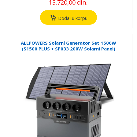
13.720,00 din.
Dodaj u korpu
ALLPOWERS Solarni Generator Set 1500W
(S1500 PLUS + SP033 200W Solarni Panel)