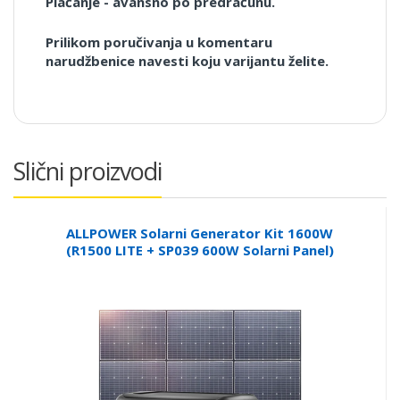
Plaćanje - avansno po predračunu.
Prilikom poručivanja u komentaru
narudžbenice navesti koju varijantu želite.
Slični proizvodi
ALLPOWER Solarni Generator Kit 1600W
(R1500 LITE + SP039 600W Solarni Panel)