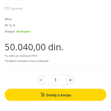
Uporedi
šifra:
ID:
SL-8
Stanje:
Dostupno
50.040,00 din.
*u cenu je uračunat PDV
*troškovi dostave nisu uračunati
Dodaj u korpu