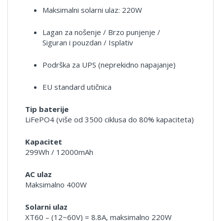
Maksimalni solarni ulaz: 220W
Lagan za nošenje / Brzo punjenje /
Siguran i pouzdan / Isplativ
Podrška za UPS (neprekidno napajanje)
EU standard utičnica
Tip baterije
LiFePO4 (više od 3500 ciklusa do 80% kapaciteta)
Kapacitet
299Wh / 12000mAh
AC ulaz
Maksimalno 400W
Solarni ulaz
XT60 – (12~60V) = 8.8A, maksimalno 220W