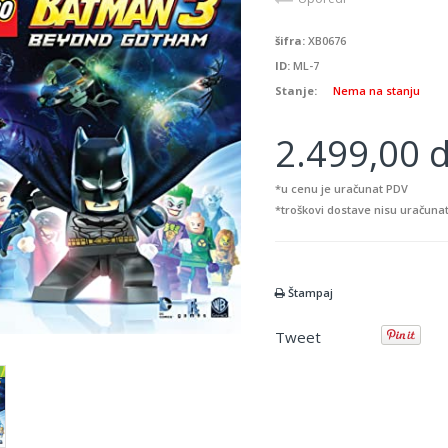
šifra:
XB0676
ID:
ML-7
Stanje:
Nema na stanju
2.499,00 d
*u cenu je uračunat PDV
*troškovi dostave nisu uračunat
Štampaj
Tweet