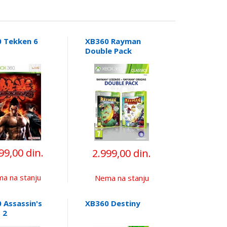
 Tekken 6
XB360 Rayman
Double Pack
Legends + Origins
99,00 din.
2.999,00 din.
a na stanju
Nema na stanju
 Assassin's
XB360 Destiny
 2