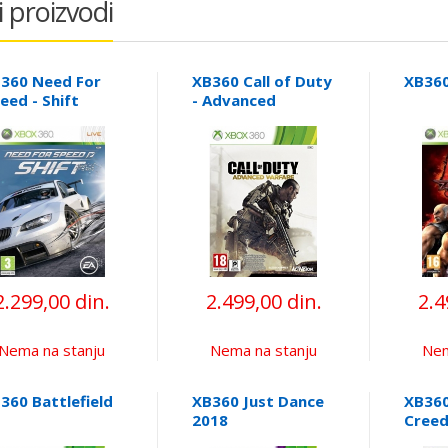
i proizvodi
360 Need For
XB360 Call of Duty
XB360
eed - Shift
- Advanced
Warfare
2.299,00 din.
2.499,00 din.
2.4
Nema na stanju
Nema na stanju
Nem
360 Battlefield
XB360 Just Dance
XB360
2018
Creed