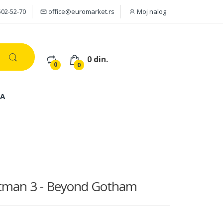
502-52-70
office@euromarket.rs
Moj nalog
0 din.
0
0
JA
tman 3 - Beyond Gotham