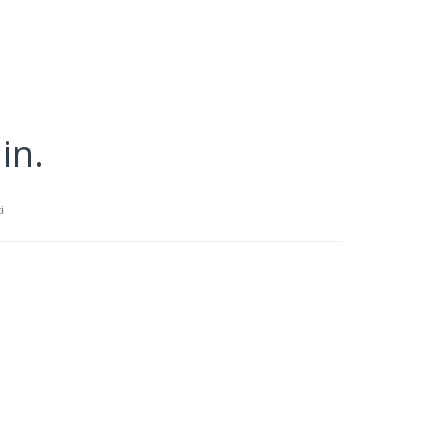
in.
i