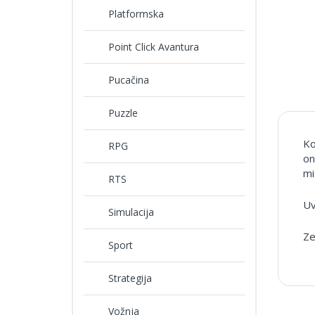
Platformska
Point Click Avantura
Pucačina
Puzzle
Ko
RPG
on
mi
RTS
Uv
Simulacija
Ze
Sport
Strategija
Vožnja