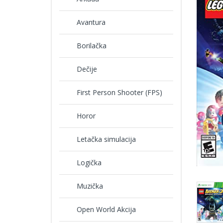
Avantura
Borilačka
Dečije
First Person Shooter (FPS)
Horor
Letačka simulacija
Logička
Muzička
Open World Akcija