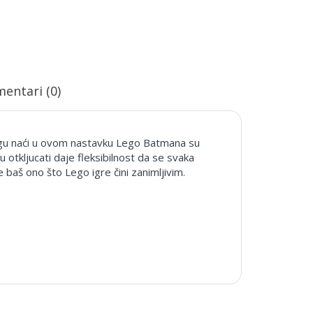
entari (0)
 mogu naći u ovom nastavku Lego Batmana su
u otkljucati daje fleksibilnost da se svaka
e baš ono što Lego igre čini zanimljivim.