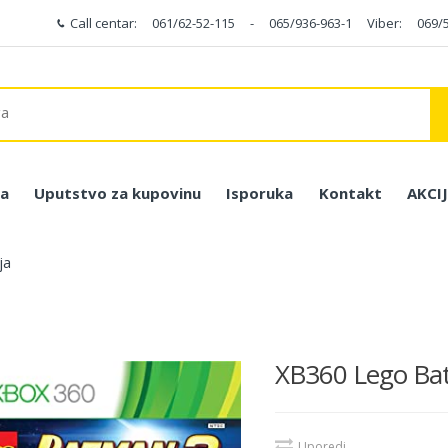
Call centar:
061/62-52-115
-
065/936-963-1
Viber:
069/
a
Uputstvo za kupovinu
Isporuka
Kontakt
AKCI
ja
XB360 Lego Ba
Uporedi