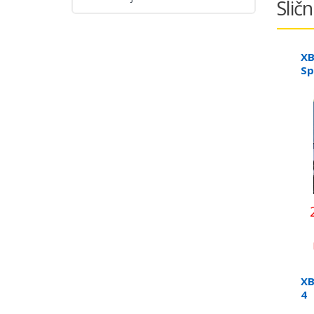
Sličn
XB
Sp
XB
4