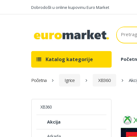
Dobrodošli u online kupovinu Euro Market
Katalog kategorije
Početn
Početna
Igrice
XB360
Akci
XB360
Akcija
Arkada