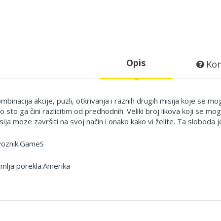
Opis
Kom
mbinacija akcije, puzli, otkrivanja i raznih drugih misija koje se
o sto ga čini razlicitim od predhodnih. Veliki broj likova koji se mog
sija moze završiti na svoj način i onako kako vi želite. Ta sloboda j
oznik:GameS
mlja porekla:Amerika