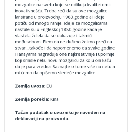
mozgalice na svetu koje se odlikuju kvalitetom i
inovativnošću. Treba reći da su ove mozgalice
lansirane u proizvodnju 1983.godine ali ideje
potiču od mnogo ranije. Ideje za mozgalicama
nastale su u Engleskoj 1880.godine kada je
vlastela želela da se dokazuje i takmiči
međusobom. Elem da ne dužimo želimo preći na
stvar....takođe i da napomenemo da svake godine
Hanayama nagrađuje one najkreativnije i upornije
koji smisle neku novu mozgalicu za koju oni kažu
da je para vredna. Saznajte o tome više na netu a
mi ćemo da opišemo sledeće mozgalice.
Zemlja uvoza
: EU
Zemlja porekla
: Kina
Tačan podatak o uvozniku je naveden na
deklaraciji na proizvodu
.