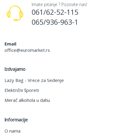
Imate pitanje ? Pozovite nas!
061/62-52-115
065/936-963-1
Email
office@euromarket.rs
Izdvajamo
Lazy Bag - Vrece za Sedenje
Električni šporeti
Merač alkohola u dahu
Informacije
O nama