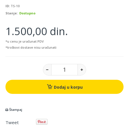
ID:
TS-10
Stanje:
Dostupno
1.500,00 din.
*u cenu je uračunat PDV
*troškovi dostave nisu uračunati
Dodaj u korpu
Štampaj
Tweet