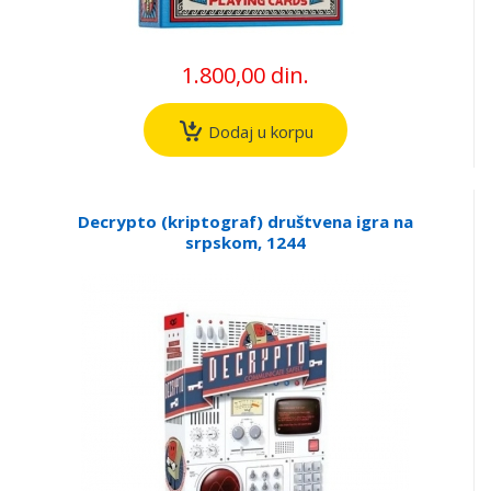
1.800,00 din.
Dodaj u korpu
Decrypto (kriptograf) društvena igra na
srpskom, 1244