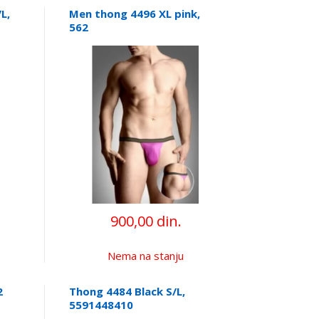
L,
Men thong 4496 XL pink,
562
900,00 din.
Nema na stanju
2
Thong 4484 Black S/L,
5591448410