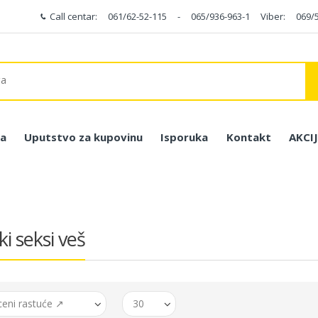
Call centar:
061/62-52-115
-
065/936-963-1
Viber:
069/
a
Uputstvo za kupovinu
Isporuka
Kontakt
AKCI
i seksi veš
ceni rastuće ↗
30