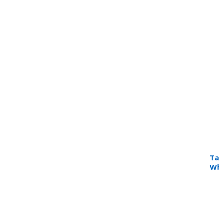
Ta
Wh