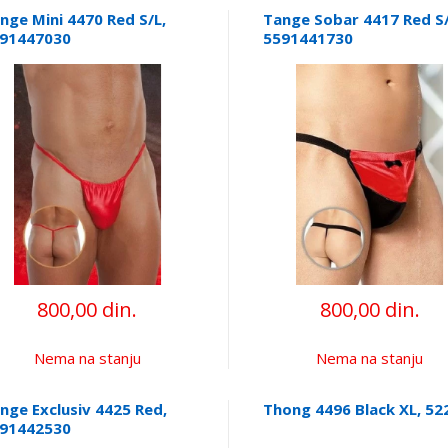
nge Mini 4470 Red S/L,
Tange Sobar 4417 Red S/
91447030
5591441730
800,00 din.
800,00 din.
Nema na stanju
Nema na stanju
nge Exclusiv 4425 Red,
Thong 4496 Black XL, 52
91442530