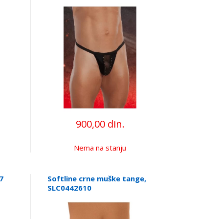
900,00 din.
Nema na stanju
7
Softline crne muške tange,
SLC0442610