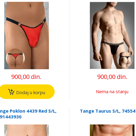
900,00 din.
900,00 din.
Nema na stanju
Dodaj u korpu
nge Poklon 4439 Red S/L,
Tange Taurus S/L, 74554
91443930