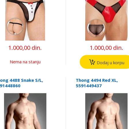
1.000,00 din.
1.000,00 din.
Nema na stanju
Dodaj u korpu
ong 4488 Snake S/L,
Thong 4494 Red XL,
91448860
5591449437