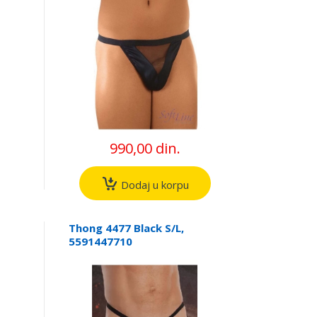
990,00 din.
Dodaj u korpu
Thong 4477 Black S/L,
5591447710