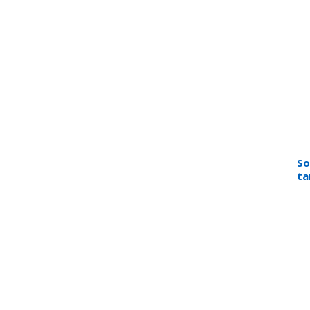
So
ta
de