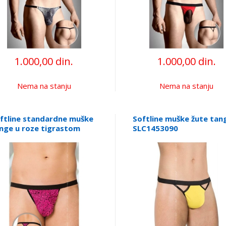
1.000,00 din.
1.000,00 din.
Nema na stanju
Nema na stanju
ftline standardne muške
Softline muške žute tan
nge u roze tigrastom
SLC1453090
zenu, SLC0450940