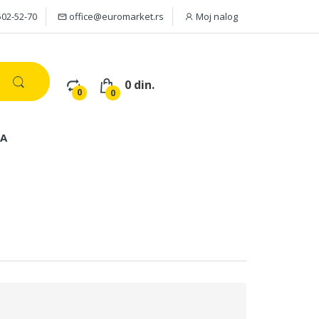
502-52-70
office@euromarket.rs
Moj nalog
0 din.
0
0
JA