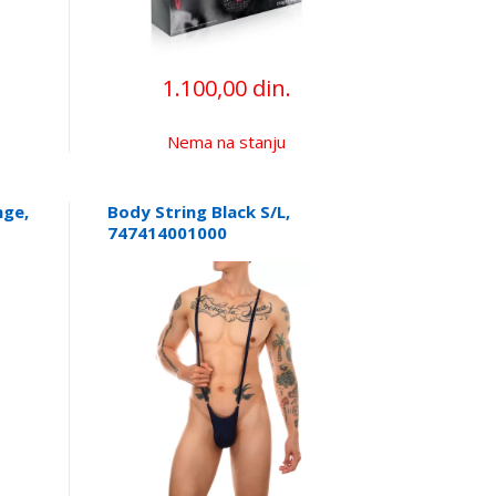
1.100,00 din.
Nema na stanju
nge,
Body String Black S/L,
747414001000