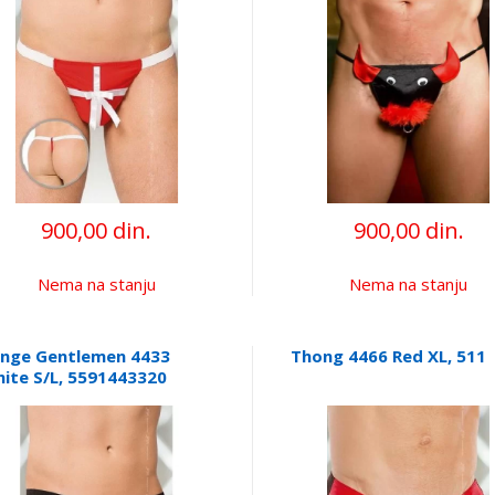
900,00 din.
900,00 din.
Nema na stanju
Nema na stanju
nge Gentlemen 4433
Thong 4466 Red XL, 511
ite S/L, 5591443320