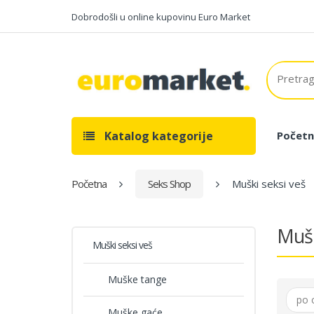
Dobrodošli u online kupovinu Euro Market
Katalog kategorije
Početn
Početna
Seks Shop
Muški seksi veš
Mušk
Muški seksi veš
Muške tange
po 
Muške gaće