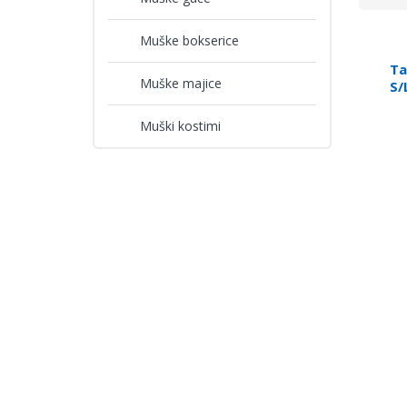
Muške bokserice
Ta
Muške majice
S/
Muški kostimi