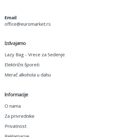
Email
office@euromarket.rs
Izdvajamo
Lazy Bag - Vrece za Sedenje
Električni šporeti
Merač alkohola u dahu
Informacije
O nama
Za privrednike
Privatnost
Reklamacije