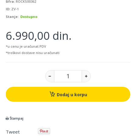
šifra:
ROCKS00362
ID:
ZV-1
Stanje:
Dostupno
6.990,00 din.
*u cenu je uračunat PDV
*troškovi dostave nisu uračunati
Dodaj u korpu
Štampaj
Tweet