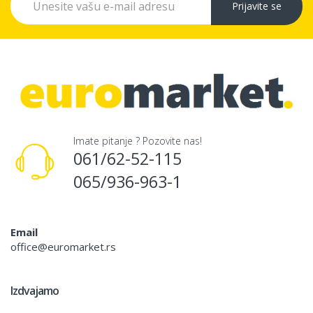
Prijavite se
Imate pitanje ? Pozovite nas!
061/62-52-115
065/936-963-1
Email
office@euromarket.rs
Izdvajamo