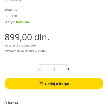
šifra:
6355
ID:
TH-40
Stanje:
Dostupno
899,00 din.
*u cenu je uračunat PDV
*troškovi dostave nisu uračunati
Dodaj u korpu
Štampaj