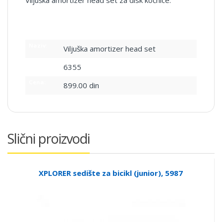
Viljuška amortizer head set za disk kočnice.
Naziv:
Viljuška amortizer head set
SKU:
6355
Cena:
899.00 din
Slični proizvodi
XPLORER sedište za bicikl (junior), 5987