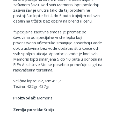
zašivnom šavu. Kod svih Memoris lopti poslednji
zašivni šav je unutra tako da taj problem ne
postoji što lopte čini 4 do 5 puta trajnijim od svih
ostalih na tržištu bez obzira na brend ili cenu.
*Specijalna zaptivna smesa je premaz po
šavovima od specijalne vrste lepka koji
prvenstveno višestruko smanjuje apsorbciju vode
dok u uslovima bez vode dodatno štiti konce od
svih spoljnih uticaja. Apsorbcija vode je kod svih
Memoris lopti smanjena 5 do 10 puta u odnosu na
FIFA A zahteve što se posebno primećuje u igri na
raskvašenim terenima.
Veličina lopte: 62,7cm-63,2
Težina: 422gr-437gr
Proizvođač
: Memoris
Zemlja porekla
: Srbija