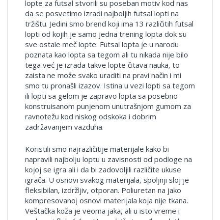
lopte za futsal stvorili su poseban motiv kod nas
da se posvetimo izradi najboljih futsal lopti na
tržištu. Jedini smo brend koji ima 13 različitih futsal
lopti od kojih je samo jedna trening lopta dok su
sve ostale meč lopte. Futsal lopta je u narodu
poznata kao lopta sa tegom ali tu nikada nije bilo
tega već je izrada takve lopte čitava nauka, to
zaista ne može svako uraditi na pravi način i mi
smo tu pronašli izazov. Istina u vezi lopti sa tegom
ili lopti sa gelom je zapravo lopta sa posebno
konstruisanom punjenom unutrašnjom gumom za
ravnotežu kod niskog odskoka i dobrim
zadržavanjem vazduha.
Koristili smo najrazličitije materijale kako bi
napravili najbolju loptu u zavisnosti od podloge na
kojoj se igra ali i da bi zadovoljili različite ukuse
igrača. U osnovi svakog materijala, spoljnji sloj je
fleksibilan, izdržljiv, otporan. Poliuretan na jako
kompresovanoj osnovi materijala koja nije tkana.
Veštačka koža je veoma jaka, ali u isto vreme i