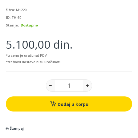
šifra:
M1220
ID:
TH-30
Stanje:
Dostupno
5.100,00 din.
*u cenu je uračunat PDV
*troškovi dostave nisu uračunati
Dodaj u korpu
Štampaj