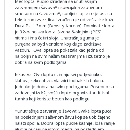
Meč lopta. Rucno izrađena sa unutrašnjim
zatvaranjem šavova* i specijalna zaptivnom
smesom na šavovima*, spoljni sloj je reljefast sa
teksturom zvezdica. Izrađena je od veštacke kože
Dura PU 1.3mm (Density Korean). Dominate lopta
je 32-panelska lopta, šivena 6-slojnim (PES)
nitima i ima četiri sloja. Unutrašnja guma je
punjena sa bytl ventilom koji dugo zadržava
vazduh. Ova lopta se pokazala kao jedna od
najboljih na svim našim testiranjima i izuzetno je
dobra na svim podlogama.
Iskustva: Ovu loptu uzimaju svi podjednako,
klubovi, rekreativci, vlasnici fudbalskih balona.
Jednako je dobra na svim podlogama. Posebno su
zadovoljni izdržljivošću lopte organizatori futsal
turnira koji koriste beton kao podlogu.
*Unutrašnje zatvaranje šavova: Svaka lopta puca
na poslednjem zašivnom šavu koji se uobičajeno
nalazi spolja. Dobra lopta pukne kasnije, loša ranije
ali sve pucaju na istom mestu,na poslednjem