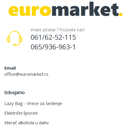
Imate pitanje ? Pozovite nas!
061/62-52-115
065/936-963-1
Email
office@euromarket.rs
Izdvajamo
Lazy Bag - Vrece za Sedenje
Električni šporeti
Merač alkohola u dahu