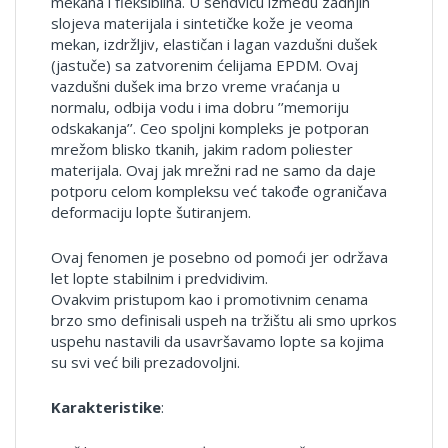
mekana i fleksibilna. U sendviču između zadnjih
slojeva materijala i sintetičke kože je veoma
mekan, izdržljiv, elastičan i lagan vazdušni dušek
(jastuče) sa zatvorenim ćelijama EPDM. Ovaj
vazdušni dušek ima brzo vreme vraćanja u
normalu, odbija vodu i ima dobru ’’memoriju
odskakanja’’. Ceo spoljni kompleks je potporan
mrežom blisko tkanih, jakim radom poliester
materijala. Ovaj jak mrežni rad ne samo da daje
potporu celom kompleksu već takođe ograničava
deformaciju lopte šutiranjem.
Ovaj fenomen je posebno od pomoći jer održava
let lopte stabilnim i predvidivim.
Ovakvim pristupom kao i promotivnim cenama
brzo smo definisali uspeh na tržištu ali smo uprkos
uspehu nastavili da usavršavamo lopte sa kojima
su svi već bili prezadovoljni.
Karakteristike
: