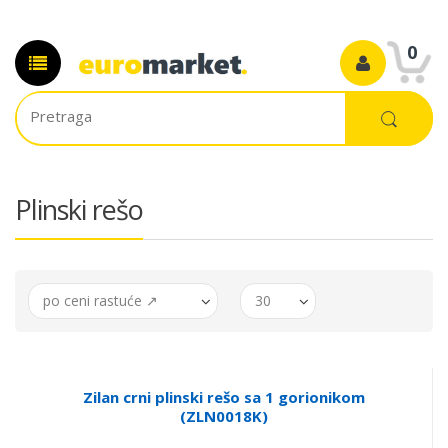
0
Plinski rešo
po ceni rastuće ↗
30
Zilan crni plinski rešo sa 1 gorionikom
(ZLN0018K)