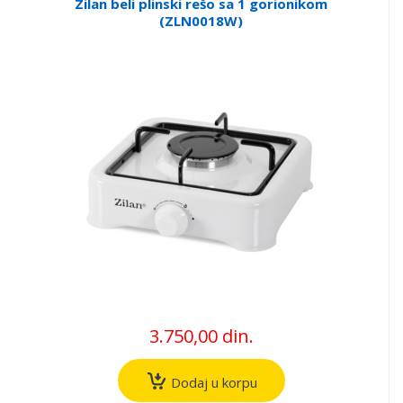
Zilan beli plinski rešo sa 1 gorionikom
(ZLN0018W)
3.750,00 din.
Dodaj u korpu