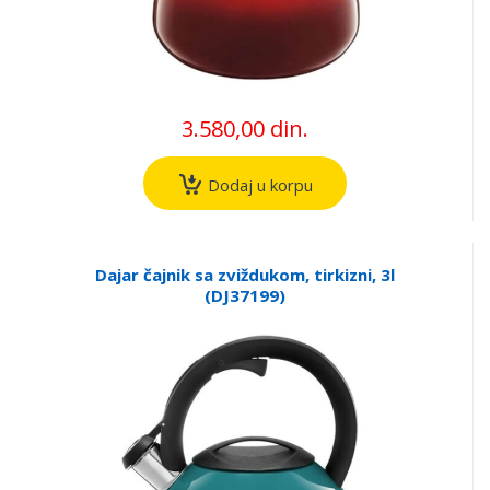
3.580,00 din.
Dodaj u korpu
Dajar čajnik sa zviždukom, tirkizni, 3l
(DJ37199)