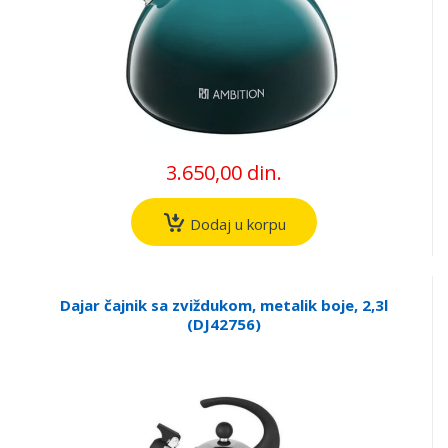
3.650,00 din.
Dodaj u korpu
Dajar čajnik sa zviždukom, metalik boje, 2,3l
(DJ42756)