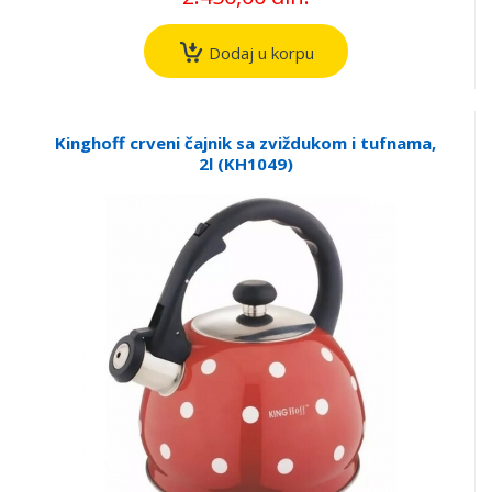
Dodaj u korpu
Kinghoff crveni čajnik sa zviždukom i tufnama,
2l (KH1049)