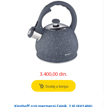
3.400,00 din.
Dodaj u korpu
Kinghoff crni mermerni čajnik, 2,6l (KH1406)