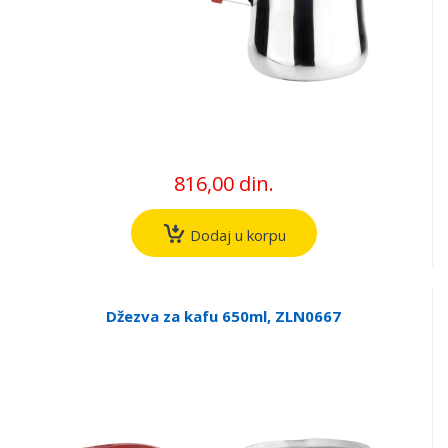
816,00 din.
Dodaj u korpu
Džezva za kafu 650ml, ZLN0667