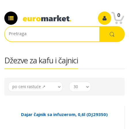
0
Džezve za kafu i čajnici
po ceni rastuće ↗
30
Dajar čajnik sa infuzerom, 0,6l (DJ29350)