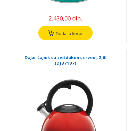
2.430,00 din.
Dodaj u korpu
Dajar čajnik sa zviždukom, crveni, 2,6l
(DJ37197)