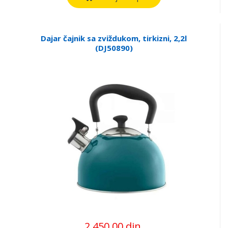
Dajar čajnik sa zviždukom, tirkizni, 2,2l
(DJ50890)
2.450,00 din.