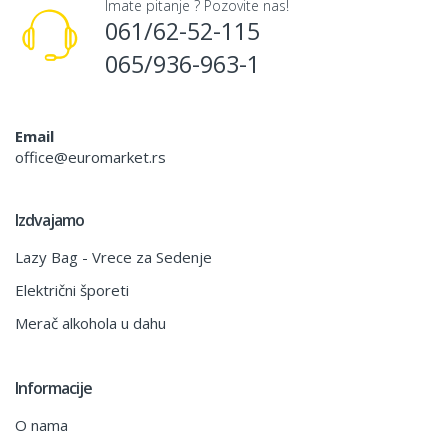
Imate pitanje ? Pozovite nas!
061/62-52-115
065/936-963-1
Email
office@euromarket.rs
Izdvajamo
Lazy Bag - Vrece za Sedenje
Električni šporeti
Merač alkohola u dahu
Informacije
O nama