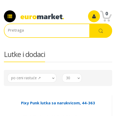
0
Lutke i dodaci
po ceni rastuće ↗
30
Pixy Punk lutka sa narukvicom, 44-363