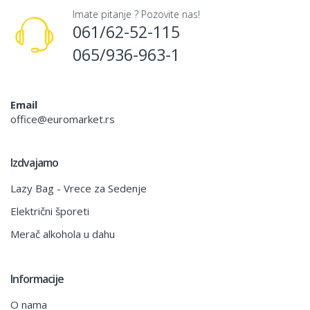
Imate pitanje ? Pozovite nas!
061/62-52-115
065/936-963-1
Email
office@euromarket.rs
Izdvajamo
Lazy Bag - Vrece za Sedenje
Električni šporeti
Merač alkohola u dahu
Informacije
O nama