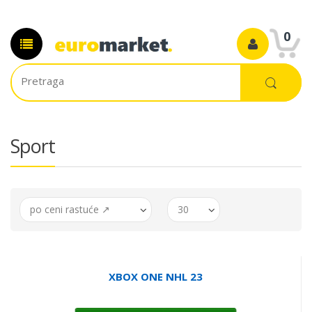
0
Sport
po ceni rastuće ↗
30
XBOX ONE NHL 23