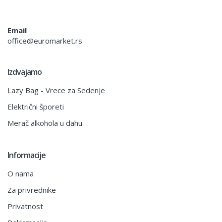
Email
office@euromarket.rs
Izdvajamo
Lazy Bag - Vrece za Sedenje
Električni šporeti
Merač alkohola u dahu
Informacije
O nama
Za privrednike
Privatnost