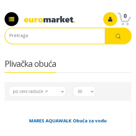
0
Plivačka obuća
po ceni rastuće ↗
30
MARES AQUAWALK Obuća za vodu