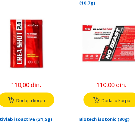
(10,7g)
110,00 din.
110,00 din.
Dodaj u korpu
Dodaj u korpu
tivlab isoactive (31,5g)
Biotech isotonic (30g)