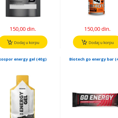
150,00 din.
150,00 din.
Dodaj u korpu
Dodaj u korpu
kospor energy gel (40g)
Biotech go energy bar (