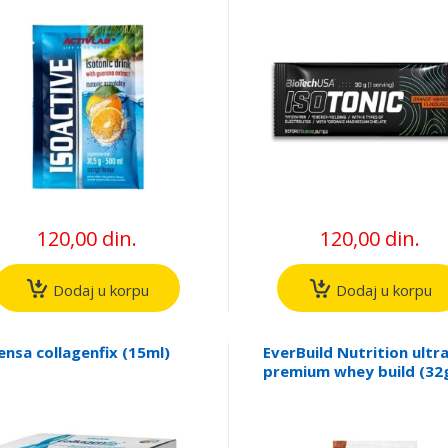
120,00 din.
120,00 din.
Dodaj u korpu
Dodaj u korpu
ensa collagenfix (15ml)
EverBuild Nutrition ultr
premium whey build (32