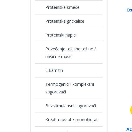
Proteinske smeše
Os
Proteinske grickalice
Proteinski napici
Povećanje telesne težine /
mišićne mase
L-karnitin
Termogenici i kompleksni
sagorevači
Bezstimulansni sagorevači
Kreatin fosfat / monohidrat
Ac