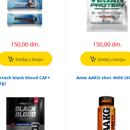
150,00 din.
150,00 din.
Dodaj u korpu
Dodaj u korpu
otech black blood CAF+
Amix AAKG shot 4000 (6
5g)