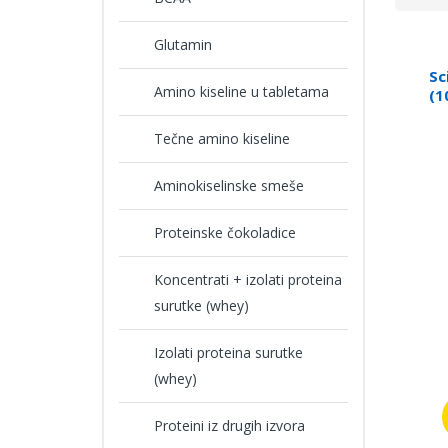
Glutamin
Sc
Amino kiseline u tabletama
(1
Tečne amino kiseline
Aminokiselinske smeše
Proteinske čokoladice
Koncentrati + izolati proteina
surutke (whey)
Izolati proteina surutke
(whey)
Proteini iz drugih izvora