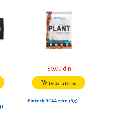
130,00 din.
Dodaj u korpu
a
Biotech BCAA zero (9g)
g)