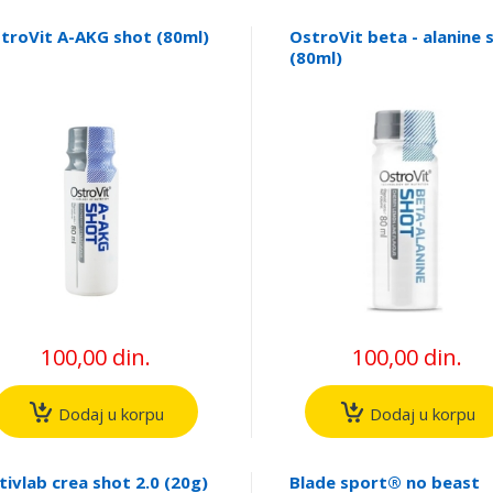
troVit A-AKG shot (80ml)
OstroVit beta - alanine 
(80ml)
100,00 din.
100,00 din.
Dodaj u korpu
Dodaj u korpu
tivlab crea shot 2.0 (20g)
Blade sport® no beast