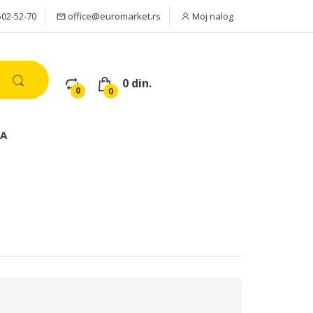
502-52-70
office@euromarket.rs
Moj nalog
0 din.
0
0
JA