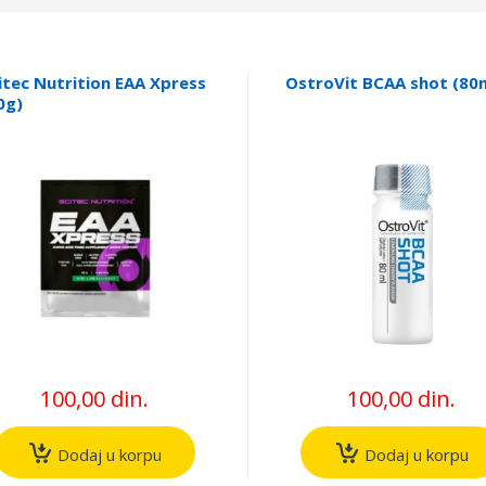
itec Nutrition EAA Xpress
OstroVit BCAA shot (80
0g)
100,00 din.
100,00 din.
Dodaj u korpu
Dodaj u korpu