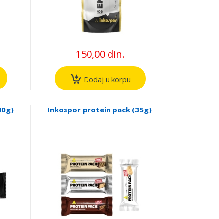
150,00 din.
Dodaj u korpu
40g)
Inkospor protein pack (35g)