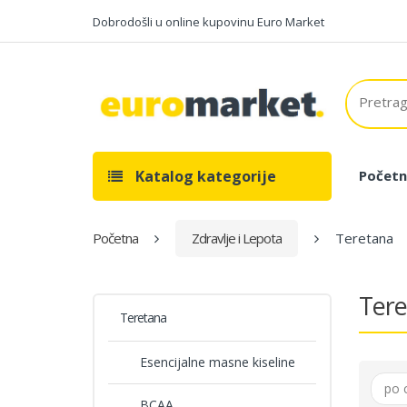
Dobrodošli u online kupovinu Euro Market
Katalog kategorije
Početn
Početna
Zdravlje i Lepota
Teretana
Tere
Teretana
Esencijalne masne kiseline
po 
BCAA