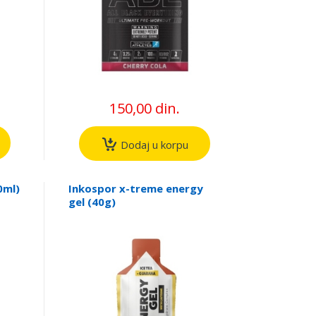
150,00 din.
Dodaj u korpu
0ml)
Inkospor x-treme energy
gel (40g)