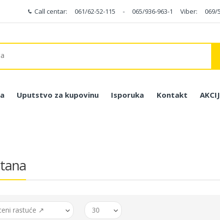
Call centar:
061/62-52-115
-
065/936-963-1
Viber:
069/
a
Uputstvo za kupovinu
Isporuka
Kontakt
AKCI
tana
ceni rastuće ↗
30