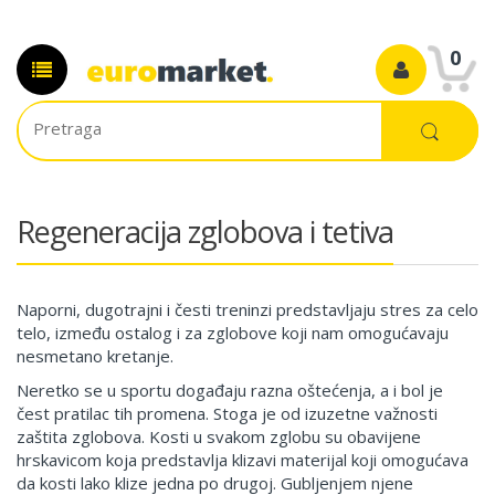
0
Regeneracija zglobova i tetiva
Naporni, dugotrajni i česti treninzi predstavljaju stres za celo
telo, između ostalog i za zglobove koji nam omogućavaju
nesmetano kretanje.
Neretko se u sportu događaju razna oštećenja, a i bol je
čest pratilac tih promena. Stoga je od izuzetne važnosti
zaštita zglobova. Kosti u svakom zglobu su obavijene
hrskavicom koja predstavlja klizavi materijal koji omogućava
da kosti lako klize jedna po drugoj. Gubljenjem njene