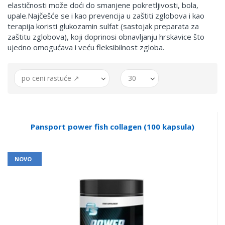
elastičnosti može doći do smanjene pokretljivosti, bola,
upale.Najčešće se i kao prevencija u zaštiti zglobova i kao
terapija koristi glukozamin sulfat (sastojak preparata za
zaštitu zglobova), koji doprinosi obnavljanju hrskavice što
ujedno omogućava i veću fleksibilnost zgloba.
po ceni rastuće ↗
30
Pansport power fish collagen (100 kapsula)
NOVO