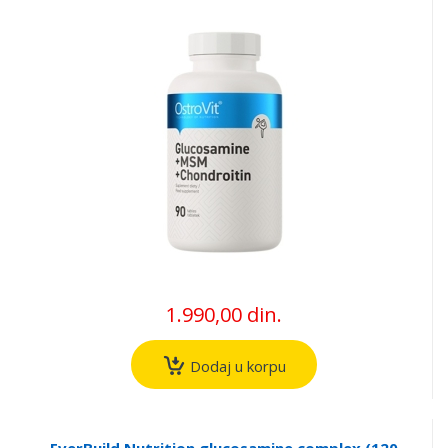
1.990,00 din.
Dodaj u korpu
EverBuild Nutrition glucosamine complex (120